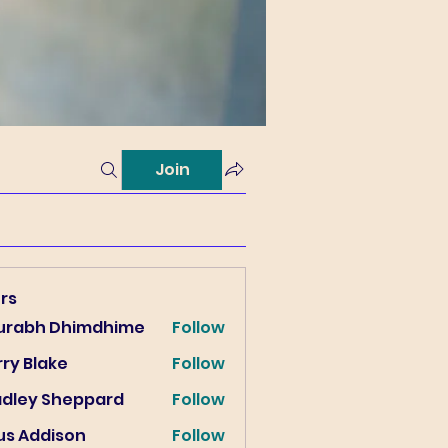
Join
rs
urabh Dhimdhime
Follow
ry Blake
Follow
lake
adley Sheppard
Follow
us Addison
Follow