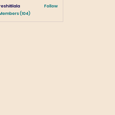
eshi6lala
Follow
lala
 Members (104)