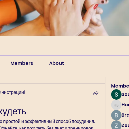
Members
About
Membe
инистрации!
So
Har
Harry B
худеть
Br
о простой и эффективный способ похудения. 
Ze
Узнайте, как похудеть без диет и тренировок.