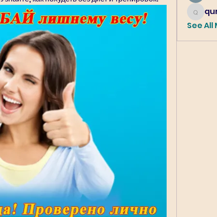
qur
qureshi6
See All