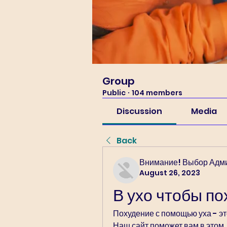
Group
Public
·
104 members
Discussion
Media
Back
Внимание! Выбор Адм
August 26, 2023
В ухо чтобы по
Похудение с помощью уха - эт
Наш сайт поможет вам в этом. 