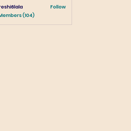
eshi6lala
Follow
lala
 Members (104)