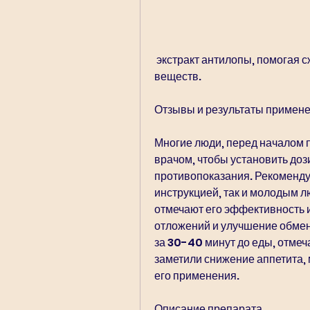
 экстракт антилопы, помогая сжигать жировые отложения и ускоряя обмен 
веществ.
Отзывы и результаты примен
Многие люди, перед началом 
врачом, чтобы установить доз
противопоказания. Рекомендуе
инструкцией, так и молодым лю
отмечают его эффективность 
отложений и улучшение обмена
за 30-40 минут до еды, отмеч
заметили снижение аппетита, 
его применения.
Описание препарата