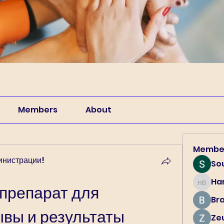
Members
About
Membe
инистрации!
So
Har
Harry B
репарат для 
Br
ывы и результаты
Ze