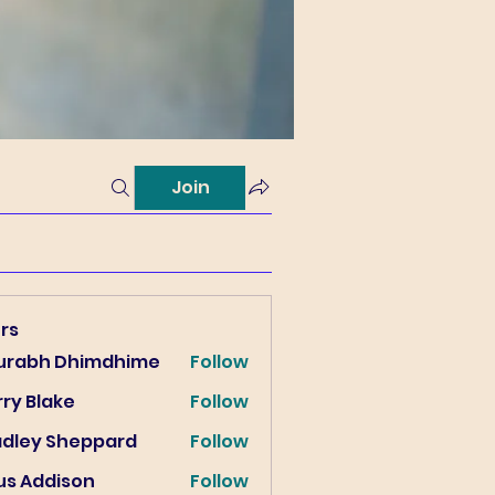
Join
rs
urabh Dhimdhime
Follow
ry Blake
Follow
lake
adley Sheppard
Follow
us Addison
Follow