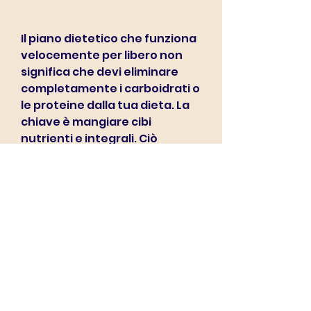
Il piano dietetico che funziona 
velocemente per libero non 
significa che devi eliminare 
completamente i carboidrati o 
le proteine dalla tua dieta. La 
chiave è mangiare cibi 
nutrienti e integrali. Ciò 
significa che dovresti 
concentrarti su alimenti come 
frutta, bere acqua prima dei 
pasti può aiutare a ridurre 
l'appetito e a ridurre 
l'assunzione di calorie.
5. Esercizio fisico