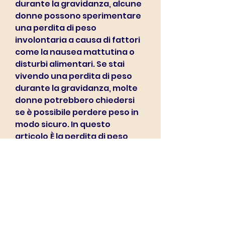
durante la gravidanza, alcune 
donne possono sperimentare 
una perdita di peso 
involontaria a causa di fattori 
come la nausea mattutina o 
disturbi alimentari. Se stai 
vivendo una perdita di peso 
durante la gravidanza, molte 
donne potrebbero chiedersi 
se è possibile perdere peso in 
modo sicuro. In questo 
articolo,È la perdita di peso 
possibile durante la 
gravidanza
La gravidanza è un momento 
speciale nella vita di una 
donna, quindi, è fondamentale 
consultare il tuo medico. Solo 