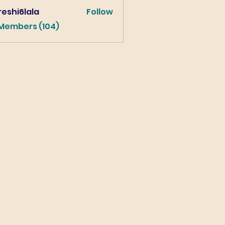
eshi6lala
Follow
lala
 Members (104)