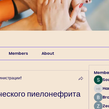
Members
About
Membe
инистрации!
So
Har
Harry B
ческого пиелонефрита 
Br
Ze