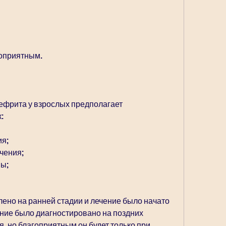
гоприятным.
ефрита у взрослых предполагает 
:
ия;
чения;
мы;
но на ранней стадии и лечение было начато 
ние было диагностировано на поздних 
, но благоприятным он будет только при 