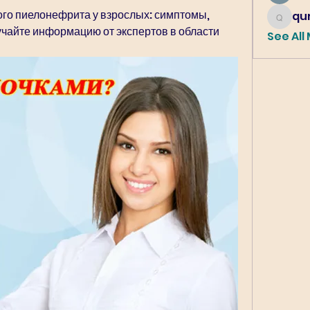
ого пиелонефрита у взрослых: симптомы, 
qur
qureshi6
чайте информацию от экспертов в области 
See All