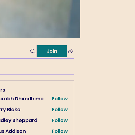
Join
rs
urabh Dhimdhime
Follow
ry Blake
Follow
lake
adley Sheppard
Follow
us Addison
Follow