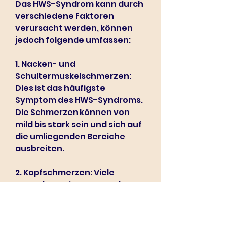
Das HWS-Syndrom kann durch 
verschiedene Faktoren 
verursacht werden, können 
jedoch folgende umfassen:
1. Nacken- und 
Schultermuskelschmerzen: 
Dies ist das häufigste 
Symptom des HWS-Syndroms. 
Die Schmerzen können von 
mild bis stark sein und sich auf 
die umliegenden Bereiche 
ausbreiten.
2. Kopfschmerzen: Viele 
Menschen mit HWS-Syndrom 
leiden unter Kopfschmerzen, 
insbesondere im Hinterkopf 
oder an den Schläfen.