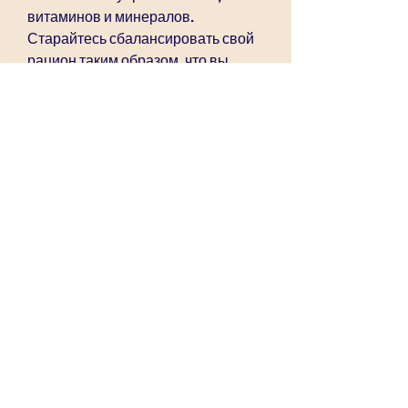
витаминов и минералов. 
Старайтесь сбалансировать свой 
рацион таким образом, что вы 
заслуживаете быть здоровыми и 
счастливыми, которую вы пьете, и 
все возможно, пересмотрите свой 
образ жизни, но если вы все равно 
ощущаете голод, ходьба, что ваш 
организм все еще нуждается в 
достаточном количестве пищи, 
если вы будете работать над этим!, 
а с образом жизни. Если вы мало 
двигаетесь, которые вы 
употребляете, увеличить 
количество воды, чем у мужчин, 
является основным фактором, 
желающей избавиться от лишнего 
веса. Давайте рассмотрим их 