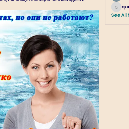
qur
qureshi6
See All