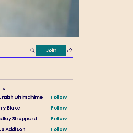
Join
rs
urabh Dhimdhime
Follow
ry Blake
Follow
lake
adley Sheppard
Follow
us Addison
Follow