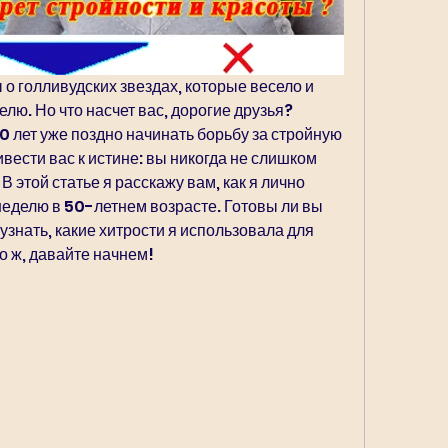
 голливудских звездах, которые весело и 
делю. Но что насчет вас, дорогие друзья? 
0 лет уже поздно начинать борьбу за стройную 
вести вас к истине: вы никогда не слишком 
В этой статье я расскажу вам, как я лично 
 неделю в 50-летнем возрасте. Готовы ли вы 
узнать, какие хитрости я использовала для 
о ж, давайте начнем!