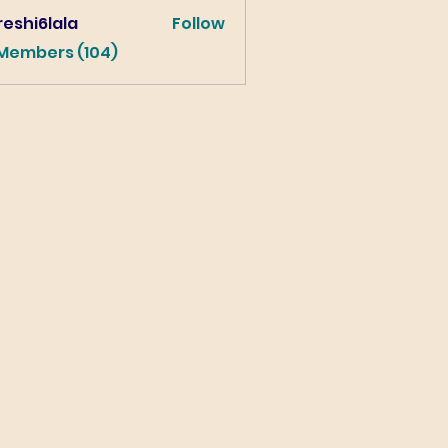
eshi6lala
Follow
lala
 Members (104)