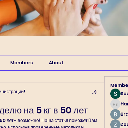
Members
About
Membe
инистрации!
So
Har
Harry B
делю на 5 кг в 50 лет
Br
 50 лет - возможно! Наша статья поможет Вам 
Ze
сно, используя проверенные методики и 