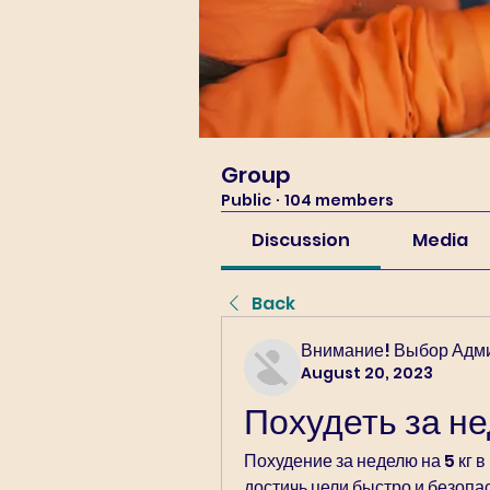
Group
Public
·
104 members
Discussion
Media
Back
Внимание! Выбор Адм
August 20, 2023
Похудеть за не
Похудение за неделю на 5 кг в
достичь цели быстро и безопа