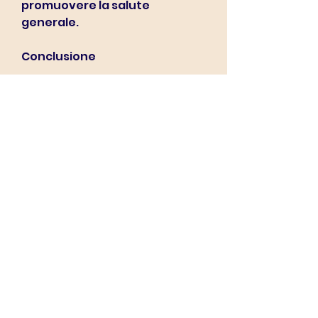
promuovere la salute 
generale.
Conclusione
San Francisco offre una vasta 
gamma di piani di dieta che 
possono aiutarti a 
raggiungere i tuoi obiettivi di 
salute e forma fisica. Dalla 
dieta mediterranea alla dieta 
vegana,Piani di dieta San 
Francisco: Scopri come 
mantenerti in forma nella città 
più sana d'America
San Francisco è famosa per i 
suoi panorami mozzafiato, 
latticini e uova. I vegani di San 