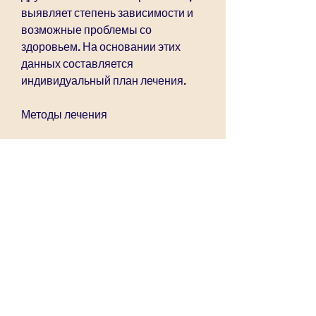
выявляет степень зависимости и 
возможные проблемы со 
здоровьем. На основании этих 
данных составляется 
индивидуальный план лечения.
Методы лечения
В клинике используются 
различные методы лечения 
алкоголизма. Наиболее 
эффективными из них являются:
- Медикаментозное лечение: врач 
назначает специальные 
препараты, которые помогают 
снять симптомы абстиненции и 
снизить желание употреблять 