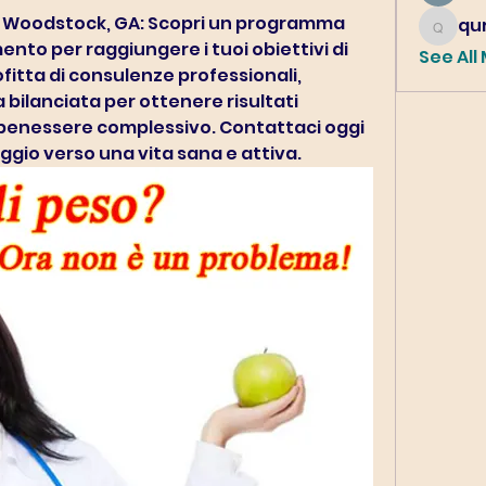
a Woodstock, GA: Scopri un programma 
qur
qureshi6
nto per raggiungere i tuoi obiettivi di 
See All
fitta di consulenze professionali, 
a bilanciata per ottenere risultati 
o benessere complessivo. Contattaci oggi 
iaggio verso una vita sana e attiva.