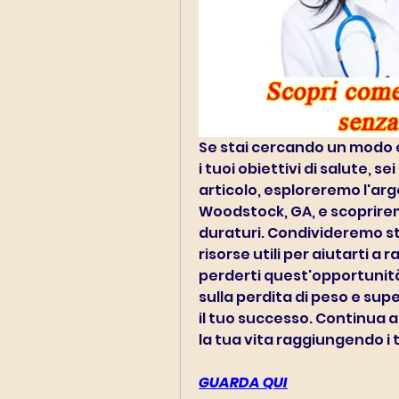
Se stai cercando un modo 
i tuoi obiettivi di salute, s
articolo, esploreremo l'arg
Woodstock, GA, e scopriremo
duraturi. Condivideremo str
risorse utili per aiutarti a 
perderti quest'opportunità
sulla perdita di peso e sup
il tuo successo. Continua 
la tua vita raggiungendo i t
GUARDA QUI