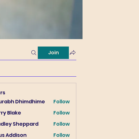
Join
rs
urabh Dhimdhime
Follow
ry Blake
Follow
lake
adley Sheppard
Follow
us Addison
Follow