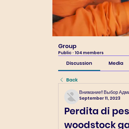
Group
Public
·
104 members
Discussion
Media
Back
Внимание! Выбор Адм
September 11, 2023
Perdita di pes
woodstock g