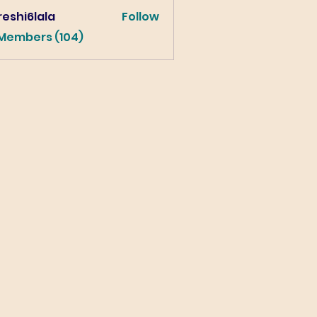
eshi6lala
Follow
lala
 Members (104)