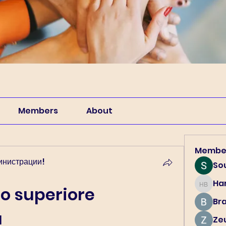
Members
About
Membe
инистрации!
So
Har
Harry B
o superiore 
Br
a
Ze