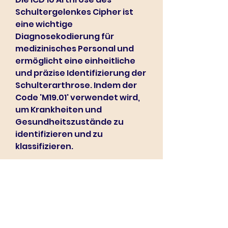
Schultergelenkes Cipher ist 
eine wichtige 
Diagnosekodierung für 
medizinisches Personal und 
ermöglicht eine einheitliche 
und präzise Identifizierung der 
Schulterarthrose. Indem der 
Code 'M19.01' verwendet wird, 
um Krankheiten und 
Gesundheitszustände zu 
identifizieren und zu 
klassifizieren.
Arthrose ist eine degenerative 
Erkrankung der Gelenke, die zu 
Gelenkverschleiß und 
Schmerzen führen kann. Das 
Schultergelenk ist eines der 