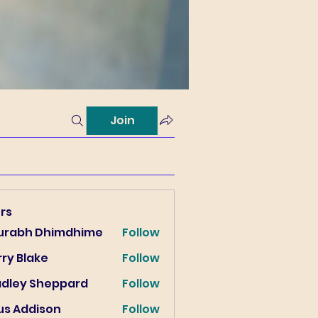
Join
rs
urabh Dhimdhime
Follow
ry Blake
Follow
lake
adley Sheppard
Follow
us Addison
Follow