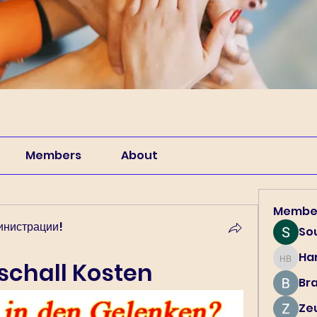
Members
About
Membe
инистрации!
So
Har
Harry B
aschall Kosten
Br
Ze