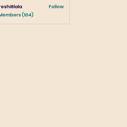
eshi6lala
Follow
lala
 Members (104)