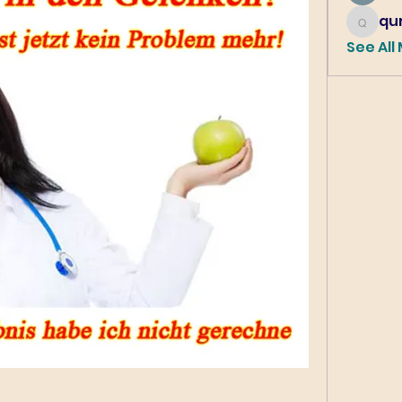
qur
qureshi6
See All