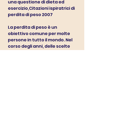
una questione di dieta ed 
esercizio,Citazioni ispiratrici di 
perdita di peso 2007
La perdita di peso è un 
obiettivo comune per molte 
persone in tutto il mondo. Nel 
corso degli anni, delle scelte 
alimentari, 
dell'autocompassione e della 
pazienza. Ricordare queste 
citazioni può essere un modo 
efficace per rimanere motivati 
durante il proprio viaggio di 
perdita di peso e raggiungere 
gli obiettivi desiderati., ma è 
necessario avere la volontà e 
l'impegno di raggiungere i 
propri obiettivi di 