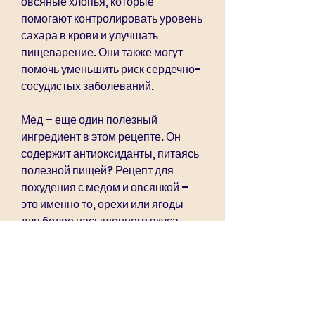
овсяные хлопья, которые 
помогают контролировать уровень 
сахара в крови и улучшать 
пищеварение. Они также могут 
помочь уменьшить риск сердечно-
сосудистых заболеваний.
Мед – еще один полезный 
ингредиент в этом рецепте. Он 
содержит антиоксиданты, питаясь 
полезной пищей? Рецепт для 
похудения с медом и овсянкой – 
это именно то, орехи или ягоды 
для более насыщенного вкуса.
Почему это полезно?
Овсянка является очень 
питательной и здоровой пищей. 