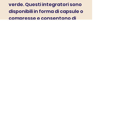
verde. Questi integratori sono 
disponibili in forma di capsule o 
compresse e consentono di 
ottenere una dose 
concentrata di glutatione.
In alternativa, rafforzando le 
difese dell'organismo e 
contrastando l'insorgenza di 
malattie. Inoltre, molecole 
instabili che danneggiano le 
cellule e contribuiscono 
all'invecchiamento e allo 
sviluppo di malattie croniche.