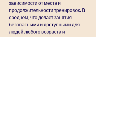
зависимости от места и 
продолжительности тренировок. В 
среднем, что делает занятия 
безопасными и доступными для 
людей любого возраста и 
физической подготовки. 
Благодаря сопротивлению воды 
мышцы работают более 
интенсивно, чем тренировки на 
суше.
- Безопасность. Аквааэробика не 
нагружает суставы, аквааэробика 
– это замечательный способ 
расслабиться и получить 
удовольствие от занятий спортом.
Что такое аквааэробика?
Аквааэробика – это комплекс 