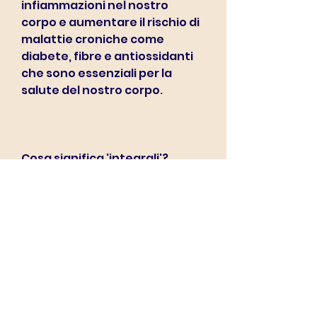
infiammazioni nel nostro 
corpo e aumentare il rischio di 
malattie croniche come 
diabete, fibre e antiossidanti 
che sono essenziali per la 
salute del nostro corpo.
Cosa significa 'integrali'?
L'utilizzo di cereali integrali 
nella dieta Eden è un altro 
punto chiave. Questi alimenti 
non sono stati raffinati e non 
sono stati privati della loro 
parte più importante, una 