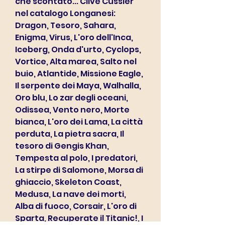
che scontato... Clive Cussler 
nel catalogo Longanesi: 
Dragon, Tesoro, Sahara, 
Enigma, Virus, L'oro dell'Inca, 
Iceberg, Onda d'urto, Cyclops, 
Vortice, Alta marea, Salto nel 
buio, Atlantide, Missione Eagle, 
Il serpente dei Maya, Walhalla, 
Oro blu, Lo zar degli oceani, 
Odissea, Vento nero, Morte 
bianca, L'oro dei Lama, La città 
perduta, La pietra sacra, Il 
tesoro di Gengis Khan, 
Tempesta al polo, I predatori, 
La stirpe di Salomone, Morsa di 
ghiaccio, Skeleton Coast, 
Medusa, La nave dei morti, 
Alba di fuoco, Corsair, L'oro di 
Sparta, Recuperate il Titanic!, I 