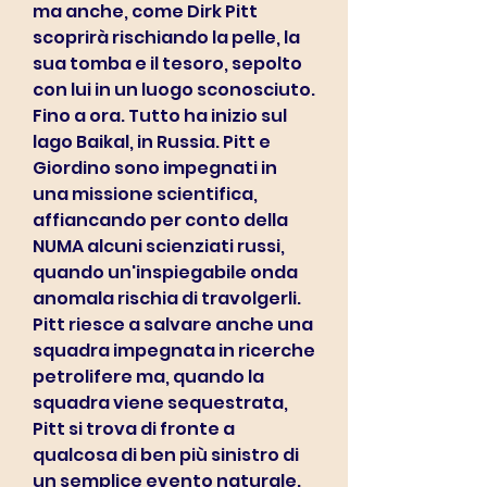
ma anche, come Dirk Pitt 
scoprirà rischiando la pelle, la 
sua tomba e il tesoro, sepolto 
con lui in un luogo sconosciuto. 
Fino a ora. Tutto ha inizio sul 
lago Baikal, in Russia. Pitt e 
Giordino sono impegnati in 
una missione scientifica, 
affiancando per conto della 
NUMA alcuni scienziati russi, 
quando un'inspiegabile onda 
anomala rischia di travolgerli. 
Pitt riesce a salvare anche una 
squadra impegnata in ricerche 
petrolifere ma, quando la 
squadra viene sequestrata, 
Pitt si trova di fronte a 
qualcosa di ben più sinistro di 
un semplice evento naturale. 