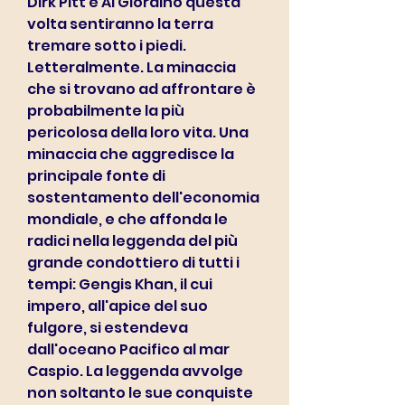
Dirk Pitt e Al Giordino questa 
volta sentiranno la terra 
tremare sotto i piedi. 
Letteralmente. La minaccia 
che si trovano ad affrontare è 
probabilmente la più 
pericolosa della loro vita. Una 
minaccia che aggredisce la 
principale fonte di 
sostentamento dell'economia 
mondiale, e che affonda le 
radici nella leggenda del più 
grande condottiero di tutti i 
tempi: Gengis Khan, il cui 
impero, all'apice del suo 
fulgore, si estendeva 
dall'oceano Pacifico al mar 
Caspio. La leggenda avvolge 
non soltanto le sue conquiste 